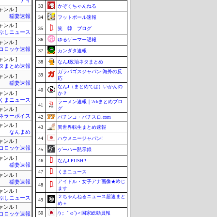
ティ
33
かぞくちゃんねる
ャンル ]
稲妻速報
34
フットボール速報
ャンル ]
35
笑 韓 ブログ
ぶしニュース
36
ゆるゲーマー遅報
ャンル ]
コロッケ速報
37
カンダタ速報
ャンル ]
38
なんJ政治ネタまとめ
タまとめ速報
ガラパゴスジャパン-海外の反
39
ャンル ]
応
稲妻速報
なんJ（まとめては）いかんの
40
ャンル ]
か？
くまニュース
ラーメン速報｜2chまとめブロ
41
グ
ャンル ]
ネラーボイス
42
パチンコ・パチスロ.com
ャンル ]
43
異世界転生まとめ速報
なんまめ
44
ハウメニージャパン!
ャンル ]
コロッケ速報
45
ゲーハー黙示録
ャンル ]
46
なんJ PUSH!!
稲妻速報
47
くまニュース
ャンル ]
アイドル・女子アナ画像★吟じ
稲妻速報
48
ます
ャンル ]
２ちゃんねるニュース超速まと
ぶしニュース
49
め＋
ャンル ]
50
/)；｀ω´)＜国家総動員報
コロッケ速報