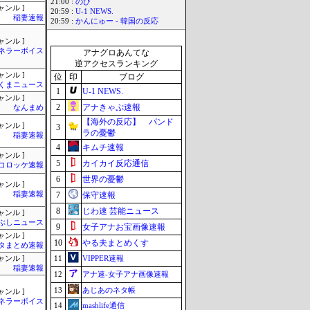
21:00 :
のび
ャンル ]
20:59 :
U-1 NEWS.
稲妻速報
20:59 :
かんにゅー - 韓国の反応
ャンル ]
ネラーボイス
アナグロあんてな
逆アクセスランキング
ャンル ]
位
印
ブログ
くまニュース
1
U-1 NEWS.
ャンル ]
2
アナきゃぷ速報
なんまめ
【海外の反応】 パンド
ャンル ]
3
ラの憂鬱
稲妻速報
4
キムチ速報
ャンル ]
5
カイカイ反応通信
コロッケ速報
6
世界の憂鬱
ャンル ]
稲妻速報
7
保守速報
8
じわ速 芸能ニュース
ャンル ]
ぶしニュース
9
女子アナお宝画像速報
ャンル ]
10
やる夫まとめくす
タまとめ速報
11
VIPPER速報
ャンル ]
稲妻速報
12
アナ速‐女子アナ画像速報
13
あじあのネタ帳
ャンル ]
ネラーボイス
14
mashlife通信