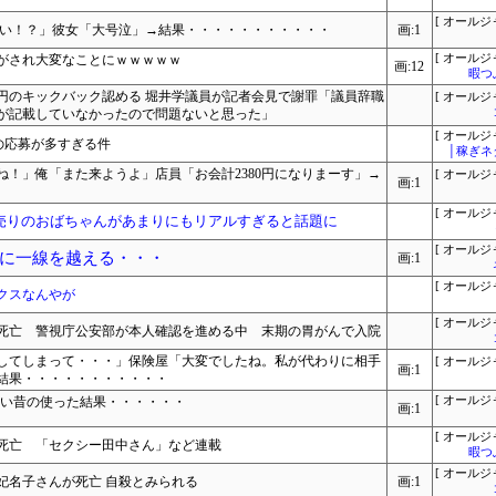
[ オールジ
ない！？」彼女「大号泣」→結果・・・・・・・・・・・
画:1
がされ大変なことにｗｗｗｗｗ
[ オールジ
画:12
暇つ
万円のキックバック認める 堀井学議員が記者会見で謝罪「議員辞職
[ オールジ
が記載していなかったので問題ないと思った」
[ オールジ
の応募が多すぎる件
│稼ぎネ
！」俺「また来ようよ」店員「お会計2380円になりまーす」→
[ オールジ
画:1
[ オールジ
売りのおばちゃんがあまりにもリアルすぎると話題に
[ オールジ
に一線を越える・・・
画:1
[ オールジ
クスなんやが
[ オールジ
死亡 警視庁公安部が本人確認を進める中 末期の胃がんで入院
してしまって・・・」保険屋「大変でしたね。私が代わりに相手
[ オールジ
画:1
結果・・・・・・・・・・・
くらい昔の使った結果・・・・・・
[ オールジ
画:1
[ オールジ
死亡 「セクシー田中さん」など連載
暇つ
[ オールジ
妃名子さんが死亡 自殺とみられる
画:1