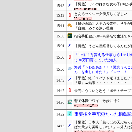
【愕然】ワイの好きな女の子(26)
15:13
とあるセクシー女優探してほしい
15:12
【賛否両論】大学の授業中、学生が
15:11
「自由」めぐる深い理由
15:05
指名手配犯が50年も偽名で生活で
15:01
【愕然】うどん屋経営してるんだが
「1日に1万貰える仕事なら1ヶ月
15:00
て30万円貰っていた知人
海兵「うわあああ！！！激臭うんこ
15:00
んこを出しに来た！」ドンッ！！！
【呆然】俺「スパチャ送りましたよー。
14:43
「草」→結果・・・・・・・・・
14:42
最高にウマいと思う「ポテトチップス
鬱で休職中ワイ、散歩に行く
14:36
重要指名手配犯だった桐島聡
14:22
【呆然】日本人「葉っぱの天ぷらく
14:13
ぱの天ぷら美味しいね！」←外人は