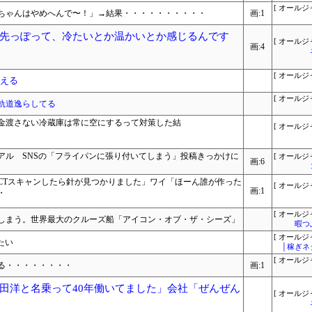
[ オールジ
ちゃんはやめへんで〜！」→結果・・・・・・・・・・
画:1
先っぽって、冷たいとか温かいとか感じるんです
[ オールジ
画:4
[ オールジ
肥える
[ オールジ
軌道逸らしてる
金渡さない冷蔵庫は常に空にするって対策した結
[ オールジ
アル SNSの「フライパンに張り付いてしまう」投稿きっかけに
[ オールジ
画:6
CTスキャンしたら針が見つかりました」ワイ「ほーん誰が作った
[ オールジ
画:1
・
[ オールジ
しまう。世界最大のクルーズ船「アイコン・オブ・ザ・シーズ」
暇つ
[ オールジ
たい
│稼ぎネ
[ オールジ
る・・・・・・・・
画:1
田洋と名乗って40年働いてました」会社「ぜんぜん
[ オールジ