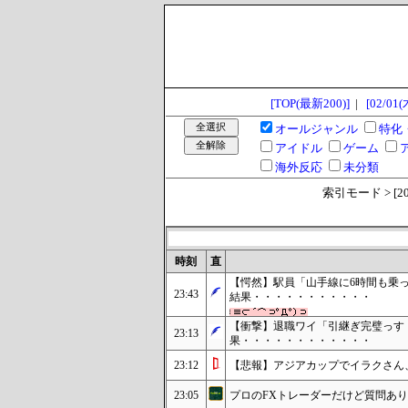
[TOP(最新200)]
|
[02/01(
オールジャンル
特化
アイドル
ゲーム
海外反応
未分類
索引モード > [2024
時刻
直
【愕然】駅員「山手線に6時間も乗
23:43
結果・・・・・・・・・・・
【衝撃】退職ワイ「引継ぎ完璧っす
23:13
果・・・・・・・・・・・・
23:12
【悲報】アジアカップでイラクさん
23:05
プロのFXトレーダーだけど質問あ