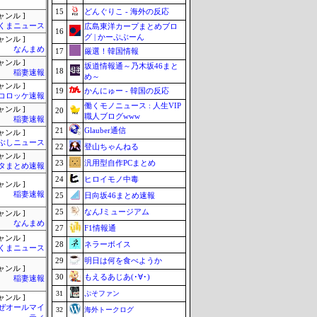
15
どんぐりこ - 海外の反応
ャンル ]
くまニュース
広島東洋カープまとめブロ
16
グ | かーぷぶーん
ャンル ]
なんまめ
17
厳選！韓国情報
ャンル ]
坂道情報通～乃木坂46まと
18
稲妻速報
め～
ャンル ]
19
かんにゅー - 韓国の反応
コロッケ速報
働くモノニュース : 人生VIP
ャンル ]
20
職人ブログwww
稲妻速報
21
Glauber通信
ャンル ]
ぶしニュース
22
登山ちゃんねる
ャンル ]
23
汎用型自作PCまとめ
タまとめ速報
24
ヒロイモノ中毒
ャンル ]
稲妻速報
25
日向坂46まとめ速報
25
なんJミュージアム
ャンル ]
なんまめ
27
F1情報通
ャンル ]
28
ネラーボイス
くまニュース
29
明日は何を食べようか
ャンル ]
30
もえるあじあ(･∀･)
稲妻速報
31
ぷそファン
ャンル ]
ぜオールマイ
32
海外トークログ