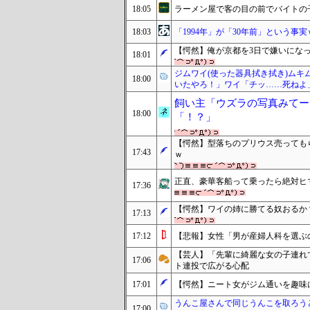
18:05
ラーメン屋で客の目の前でバイトの
18:03
「1994年」が「30年前」という事
【愕然】俺が京都を3日で嫌いにな
18:01
ジムワイ(使った器具拭き拭き)ム
18:00
いたやろ！」ワイ「チッ……死ねよ」
飼い主「ウズラの写真みてー
18:00
「！？」
【愕然】型落ちのプリウス売っても
17:43
ｗ
正直、豪華客船って乗ったら絶対ヒ
17:36
【愕然】ワイの姉に勝てる奴おるか？w
17:13
17:12
【悲報】女性「男が産婦人科を選ぶの
【芸人】「先輩に綺麗な女の子連れ
17:06
ト連投で広がる心配
17:01
【愕然】ニート女がジム通いを趣味
うんこ屋さんで同じうんこを取ろう
17:00