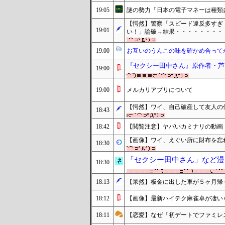
19:05
謎の勢力「日本の電子マネーは種類
【愕然】警察「スピード違反多すぎ
19:01
い！」論破→結果・・・・・・・・
19:00
お互いのうんこの味を確かめ合って
『セクシー田中さん』原作者・芦
19:00
19:00
メルカリアプリについて
【愕然】ワイ、自己破産して友人の借
18:43
18:42
【閲覧注意】ヤバいカミナリの動画
【画像】ワイ、えぐい所に財布を忘
18:30
「セクシー田中さん」など漫
18:30
18:13
【呆然】板金に出した車が５ヶ月帰
18:12
【画像】最新ハイテク麻雀卓が凄い
18:11
【恋愛】なぜ「初デートでファミレス