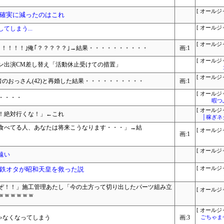
[ オールジ
確実に減ったのはこれ
てしまう...
[ オールジ
[ オールジ
！！！！！｣俺｢？？？？？｣→結果・・・・・・・・・・
画:1
[ オールジ
ン出演CM差し替え「活動休止受けての措置」
[ オールジ
者のおっさん(42)と再婚した結果・・・・・・・・・・
画:1
[ オールジ
・・・・
暇つ
[ オールジ
！絶対行くな！」←これ
│稼ぎネ
上食べてる人、あなたは将来こうなります・・・」→結
[ オールジ
画:1
[ オールジ
遠い
鉄オタが昭和天皇を救った説
[ オールジ
ぞ！！」施工管理あたし「今の土方って切り出したパーツ組み立
[ オールジ
ｗｗｗｗｗｗ
[ オールジ
ゃなくなってしまう
画:3
ごちゃま