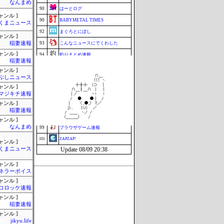
なんまめ
90
はーとログ
ャンル ]
90
BABYMETAL TIMES
くまニュース
92
まぐろとにぼし
ャンル ]
稲妻速報
93
こんなニュースにでくわした
ャンル ]
94
釣りまとめ速報
稲妻速報
95
マラソン速報
ャンル ]
ミーハー総研（ミーハー総合研究
ぶしニュース
95
所）
ャンル ]
97
ねこのあまやどり
マジキチ速報
映画.net -ネタバレ|感想|評判 2chま
ャンル ]
97
とめブログ-
稲妻速報
99
まとめんだー
ャンル ]
なんまめ
99
ブラウザゲーム速報
101
ZAPZAP!
ャンル ]
くまニュース
Update 08/09 20:38
ャンル ]
ネラーボイス
ャンル ]
コロッケ速報
ャンル ]
稲妻速報
ャンル ]
jikyu.life