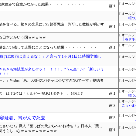
が実家住みで自室がなかった結果・・・・・・・・・・
[ オールジ
画:1
[ オールジ
暇つ
鍋を食べる…驚きの光景にSNS賛否両論 許可した教授が明かす
[ オールジ
画:1
[ オールジ
きる日本とかいう国ｗｗｗｗｗ
│稼ぎネ
[ オールジ
借金だけ残して店畳むことになった結果・・・・・・・・・
画:1
働けば30万は貰えるな！」と言って1ヶ月1日11時間労働し
[ オールジ
きもきも海賊団が来たぞッ！！！！！」“うん皇”ワイ「新しいう
[ オールジ
！！！
」Vtuber「あ、500円スパチャは少なすぎNGでーす」視聴者
[ オールジ
[ オールジ
」は？2位は「カルビー 堅あげポテト」、1位は？
画:1
暇つ
[ オールジ
画:3
ごちゃま
[ オールジ
容疑者、胃がんで死去
画:3
ださいな♪」職人「葉っぱの天ぷらへいお待ち！」日本人「葉っ
[ オールジ
画:1
笑うらしいなｗｗｗｗｗｗｗｗｗｗ