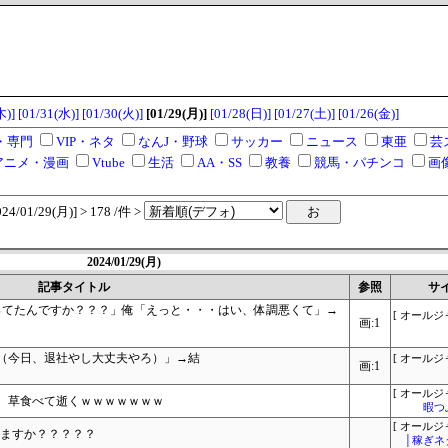
木)]
[01/31(水)]
[01/30(火)]
[01/29(月)]
[01/28(日)]
[01/27(土)]
[01/26(金)]
・専門
VIP・ネタ
なんJ・野球
サッカー
ニュース
東亜
芸
アニメ・漫画
Vtube
生活
AA・SS
教養
競馬・パチンコ
画
/01/29(月)] > 178 /件 >
2024/01/29(月)
記事タイトル
参照
サ
ってたんですか？？？」俺「えっと・・・はい、体調悪くて」→
[ オールジ
画:1
（今日、退社やし大丈夫やろ）」→結
[ オールジ
画:1
[ オールジ
、草食べて逝くｗｗｗｗｗｗｗ
暇つ
[ オールジ
りますか？？？？？
│稼ぎネ