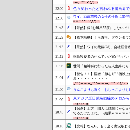
色々変わったと言われる漫画界で
22:00
ワイ、35歳前後の女性の性欲に驚愕し
22:00
21:43
【呆然】嫁｢お風呂57度にしないで
21:29
【松本騒動】くら寿司、ダウンタウ
21:13
【呆然】ワイの元嫁(28)、会社経営
21:12
桐島容疑者の住んでいた家がヤバい
21:05
世間「精神科に行ったら人生終わり
【警告！！】医者「卵を1日3個以
21:01
果・・・・・・・・・
21:00
うんこよりも近く おしっこよりも
東アジア反日武装戦線のテロから
21:00
【呆然】土方「職人は奴隷じゃなぇ
20:43
てるだけだよね」→結果ｗｗｗｗｗ
20:16
【悲報】なんG、もう全く実況板じ