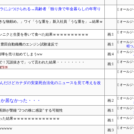
ラにぶつけられる→高齢者「独り身で年金暮らしの年寄り
[ オールジ
きな物頼め。」ワイ「うな重を」新入社員「うな重を」→結果ｗ
[ オールジ
[ オールジ
ンニクと生姜を巻いて食べた結果ｗｗｗｗｗｗｗｗｗｗ
画:1
[ オールジ
へ 豊田自動織機のエンジン試験違反で
画:1
暇つ
[ オールジ
喧嘩を売り始めてしまうww
画:4
で！冗談抜きで」って言われた結果・・・・・・・・
[ オールジ
画:1
[ オールジ
んだけどカナダの安楽死合法化のニュースを見て考えを改
[ オールジ
[ オールジ
しか居なかった・・・
画:2
[ オールジ
師が警鐘 “2つの株に感染” する可能性
画:1
った結果ｗｗｗｗｗｗｗｗｗｗｗｗｗ
[ オールジ
画:1
wwww
[ オールジ
画:3