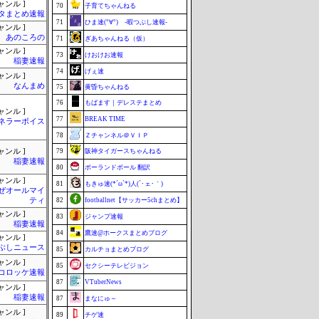
ャンル ]
70
子育てちゃんねる
タまとめ速報
71
ひま速(°∀°) -暇つぶし速報-
ャンル ]
あのころの
71
ぎあちゃんねる（仮）
ャンル ]
73
けおけお速報
稲妻速報
74
げぇ速
ャンル ]
なんまめ
75
黄昏ちゃんねる
76
もばます｜デレステまとめ
ャンル ]
77
BREAK TIME
ネラーボイス
78
Ｚチャンネル＠ＶＩＰ
ャンル ]
79
阪神タイガースちゃんねる
稲妻速報
80
ポーランドボール 翻訳
ャンル ]
81
もきゅ速(*´ω`*)人(´･ェ･｀)
ぜオールマイ
ティ
82
footballnet【サッカー5chまとめ】
ャンル ]
83
ジャンプ速報
稲妻速報
84
鷹速@ホークスまとめブログ
ャンル ]
ぶしニュース
85
カルチョまとめブログ
ャンル ]
85
セクシーテレビジョン
コロッケ速報
87
VTuberNews
ャンル ]
稲妻速報
87
まなにゅ～
ャンル ]
89
チゲ速