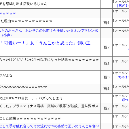
[ オールジ
子を怒鳴り出す店長いるじゃん
│稼ぎネ
[ オールジ
実ｗｗｗｗｗ
った理由ｗｗｗｗｗｗｗｗｗｗｗｗ
[ オールジ
画:1
キムキのおっさん「おいそこのお前！今汗拭いたタオルでマシン拭
[ オールジ
(小声)
！可愛いー！」女「うんこかと思った」飼い主
[ オールジ
画:2
らったけどガソリン代半分以下になった結果ｗｗｗｗｗｗｗｗｗ
[ オールジ
画:1
[ オールジ
マだよな
画:3
ごちゃま
wwwwwwwwwｗwｗｗwｗ
[ オールジ
画:1
[ オールジ
は100％エロ目的！」←バズってしまう
暇つ
てった」プラスマイナス岩橋 突然の“暴露”が波紋、意味深ポス
[ オールジ
画:2
[ オールジ
にした結果ｗｗｗｗｗｗｗｗｗｗｗｗｗ
として手が触れ合ってその流れで69の姿勢で互いのうんこを食べ
[ オールジ