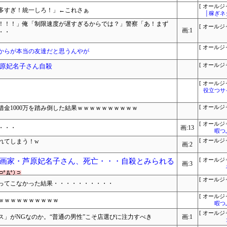
[ オールジ
多すぎ！統一しろ！」←これさぁ
│稼ぎネ
！！！」俺「制限速度が遅すぎるからでは？」警察「あ！まず
[ オールジ
画:1
・・
[ オールジ
からが本当の友達だと思うんやが
原妃名子さん自殺
[ オールジ
[ オールジ
役立つサ
金1000万を踏み倒した結果ｗｗｗｗｗｗｗｗｗｗ
[ オールジ
[ オールジ
・・・
画:13
暇つ
れてしまう！w
[ オールジ
画:2
画家・芦原妃名子さん、死亡・・・自殺とみられる
[ オールジ
画:3
[ オールジ
ってこなかった結果・・・・・・・・・・
[ オールジ
ｗｗｗｗｗｗｗｗｗｗ
暇つ
[ オールジ
」がNGなのか。“普通の男性”こそ店選びに注力すべき
画:1