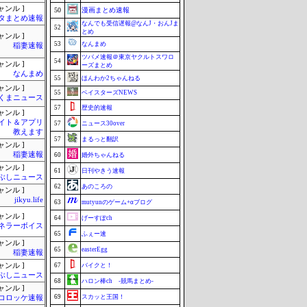
ャンル ]
50
漫画まとめ速報
タまとめ速報
なんでも受信遅報@なんJ・おんJま
52
とめ
ャンル ]
53
なんまめ
稲妻速報
ツバメ速報＠東京ヤクルトスワロ
54
ャンル ]
ーズまとめ
なんまめ
55
ほんわか2ちゃんねる
ャンル ]
55
ベイスターズNEWS
くまニュース
57
歴史的速報
ャンル ]
イト＆アプリ
57
ニュース30over
教えます
57
まるっと翻訳
ャンル ]
稲妻速報
60
婚外ちゃんねる
ャンル ]
61
日刊やきう速報
ぶしニュース
62
あのころの
ャンル ]
jikyu.life
63
mutyunのゲーム+αブログ
ャンル ]
64
げーすぽch
ネラーボイス
65
ふぇー速
ャンル ]
65
easterEgg
稲妻速報
ャンル ]
67
バイクと！
ぶしニュース
68
ハロン棒ch -競馬まとめ-
ャンル ]
69
スカッと王国！
コロッケ速報