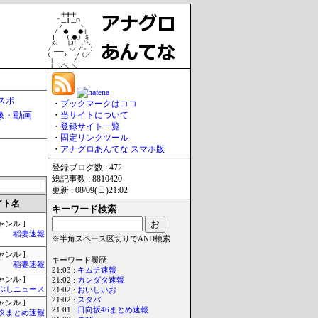
スポ
・
ブックマークはココ
像・動画
・
当サイトについて
・
登録サイト一覧
・
固定リンクツール
・
アナグロあんてな スマホ版
登録ブログ数 : 472
総記事数 : 8810420
更新 : 08/09(日)21:02
イト名
キーワード検索
ャンル ]
稲妻速報
※半角スペース区切りでAND検索
ャンル ]
キーワード履歴
稲妻速報
21:03 :
キムチ速報
ャンル ]
21:02 :
カンダタ速報
ぶしニュース
21:02 :
おいしいお
21:02 :
スタバ
ャンル ]
21:01 :
日向坂46まとめ速報
タまとめ速報