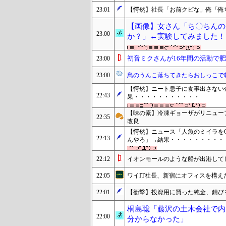
23:01
【愕然】社長「お前クビな」俺「俺
【画像】女さん「ち〇ちんの
23:00
か？」←実験してみました！
初音ミクさんが16年間の活動で
23:00
23:00
鳥のうんこ落ちてきたらおしっこで
【愕然】ニート息子に食事出さない
22:43
果・・・・・・・・・・・
【味の素】冷凍ギョーザがリニュー
22:35
改良
【愕然】ニュース「人魚のミイラを
22:13
んやろ」→結果・・・・・・・・・
22:12
イオンモールのような船が出港して
22:05
ワイIT社長、新宿にオフィスを構え
22:01
【衝撃】投資用に買った純金、錆び
桐島聡「藤沢の土木会社で内
22:00
分からなかった」