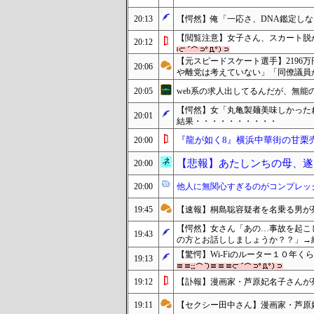
20:13
【愕然】俺「一応さ、DNA鑑定し
【閲覧注意】女子さん、スカート脱
20:12
【元スピードスケート選手】2196
20:06
や離党は考えていない」「同僚議員
20:05
web系の求人出してるんだが、無能
【愕然】女「丸亀製麺美味しかったね
20:01
結果・・・・・・・・・・
『龍が如く8』横浜中華街の甘栗
20:00
【悲報】あたしンちの母、遂
20:00
20:00
他人に無関心すぎるのがコンプレッ
19:45
【速報】桐島聡容疑者を名乗る男が
【愕然】女さん「あの…事故を起こ
19:43
の方とお話ししましょうか？？」→
【驚愕】Wi-Fiのルーター１０年
19:13
19:12
【訃報】漫画家・芦原妃名子さんが
19:11
【セクシー田中さん】漫画家・芦原