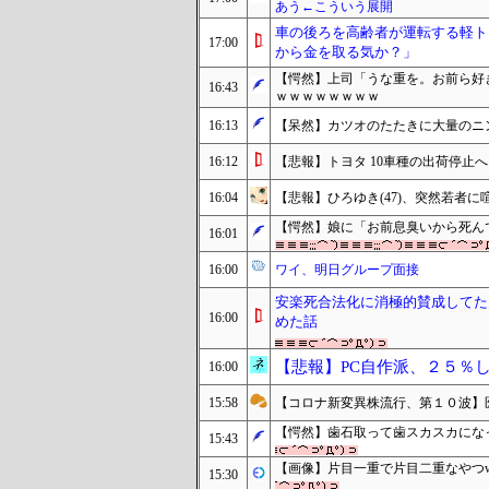
あう←こういう展開
車の後ろを高齢者が運転する軽ト
17:00
から金を取る気か？」
【愕然】上司「うな重を。お前ら好
16:43
ｗｗｗｗｗｗｗｗ
16:13
【呆然】カツオのたたきに大量のニ
16:12
【悲報】トヨタ 10車種の出荷停止
16:04
【悲報】ひろゆき(47)、突然若者に
【愕然】娘に「お前息臭いから死ん
16:01
16:00
ワイ、明日グループ面接
安楽死合法化に消極的賛成してた
16:00
めた話
【悲報】PC自作派、２５％
16:00
15:58
【コロナ新変異株流行、第１０波】医
【愕然】歯石取って歯スカスカにな
15:43
【画像】片目一重で片目二重なやつw
15:30