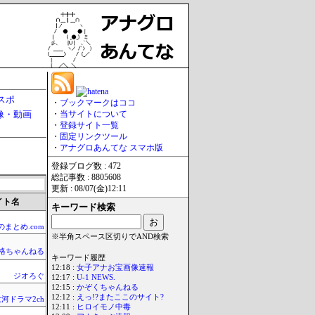
スポ
・
ブックマークはココ
像・動画
・
当サイトについて
・
登録サイト一覧
・
固定リンクツール
・
アナグロあんてな スマホ版
登録ブログ数 : 472
総記事数 : 8805608
更新 : 08/07(金)12:11
イト名
キーワード検索
のまとめ.com
※半角スペース区切りでAND検索
格ちゃんねる
キーワード履歴
12:18 :
女子アナお宝画像速報
ジオろぐ
12:17 :
U-1 NEWS.
12:15 :
かぞくちゃんねる
12:12 :
えっ!?またここのサイト?
河ドラマ2ch
12:11 :
ヒロイモノ中毒