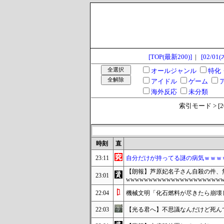
[TOP(最新200)]
|
[02/01(
オールジャンル
特化
アイドル
ゲーム
海外反応
未分類
索引モード > [2024
時刻
直
23:11
自分だけが持ってる謎の病気ｗｗｗ
【朗報】芦原妃名子さん自殺の件、
23:01
wwwwwwwwwwwwwwwwwwwww
22:04
機械文明「化石燃料が尽きたら崩壊
22:03
【光る君へ】不思議なんだけど死ん