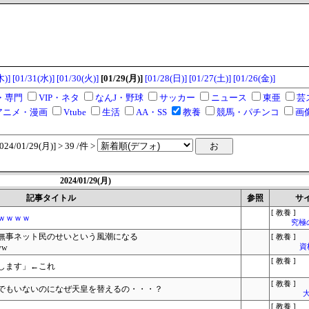
木)]
[01/31(水)]
[01/30(火)]
[01/29(月)]
[01/28(日)]
[01/27(土)]
[01/26(金)]
・専門
VIP・ネタ
なんJ・野球
サッカー
ニュース
東亜
芸
アニメ・漫画
Vtube
生活
AA・SS
教養
競馬・パチンコ
画
/01/29(月)] > 39 /件 >
2024/01/29(月)
記事タイトル
参照
サ
[ 教養 ]
ｗｗｗｗ
究極
無事ネット民のせいという風潮になる
[ 教養 ]
ww
資
[ 教養 ]
します」←これ
[ 教養 ]
でもいないのになぜ天皇を替えるの・・・？
大
[ 教養 ]