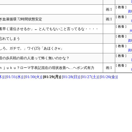
[ 教養 ]
画:1
資
[ 教養 ]
血液循環 72時間状態安定
画:1
[ 教養 ]
素早く退位させるか」← とんでもないこと言ってるな・・・・
大
[ 教養 ]
忘れてしまう
資
[ 教養 ]
ろ。ガチで。」ワイ(25)「あほくさw」
資
[ 教養 ]
昔の歩兵戦の前の人達って怖く無いのかな？
[ 教養 ]
ｎｊｕｋｕ？ローマ字表記混在の現状改善へ…ヘボン式有力
画:1
木)]
[01/31(水)]
[01/30(火)]
[01/29(月)]
[01/28(日)]
[01/27(土)]
[01/26(金)]