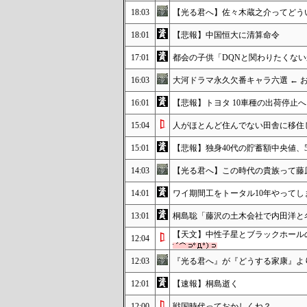
18:03
【光る君へ】佐々木蔵之介ってどう
18:01
【悲報】中国恒大に清算命令
17:01
都会の子供「DQNと関わりたくな
16:03
大河ドラマ永久欠番キャラ六選 ← 
16:01
【悲報】トヨタ 10車種の出荷停止
15:04
人がほとんど住んでない田舎に移住
15:01
【悲報】独身40代の貯蓄額中央値、5
14:03
【光る君へ】この時代の貴族って藤
14:01
ワイ期間工をトータル10年やってしまう
13:01
桐島聡「藤沢の土木会社で内田洋と
【天文】中性子星とブラックホールの
12:04
12:03
『光る君へ』が『どうする家康』よ
12:01
【速報】桐島逝く
12:00
戦国時代っておかしくね？