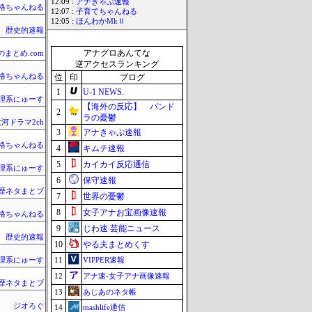
12:09 :
アナきゃぷ速報
格ちゃんねる
12:07 :
子育てちゃんねる
12:05 :
ほんわかMkⅡ
歴史的速報
アナグロあんてな
のまとめ.com
逆アクセスランキング
格ちゃんねる
位
印
ブログ
1
U-1 NEWS.
理系にゅーす
【海外の反応】 パンド
2
ラの憂鬱
河ドラマ2ch
3
アナきゃぷ速報
格ちゃんねる
4
キムチ速報
5
カイカイ反応通信
理系にゅーす
6
保守速報
歴ネタまとブ
7
世界の憂鬱
8
女子アナお宝画像速報
格ちゃんねる
9
じわ速 芸能ニュース
歴史的速報
10
やる夫まとめくす
11
VIPPER速報
理系にゅーす
12
アナ速‐女子アナ画像速報
歴ネタまとブ
13
あじあのネタ帳
ジオろぐ
14
mashlife通信