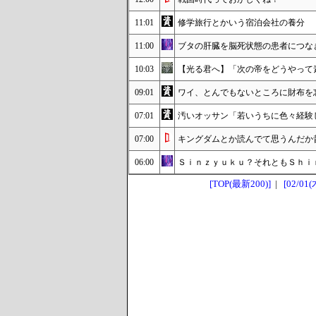
11:01
修学旅行とかいう宿泊会社の養分
11:00
ブタの肝臓を脳死状態の患者につなぎ
10:03
【光る君へ】「次の帝をどうやって
09:01
ワイ、とんでもないところに財布を
07:01
汚いオッサン「若いうちに色々経験し
07:00
キングダムとか読んでて思うんだか
06:00
Ｓｉｎｚｙｕｋｕ？それともＳｈｉ
[TOP(最新200)]
|
[02/01(