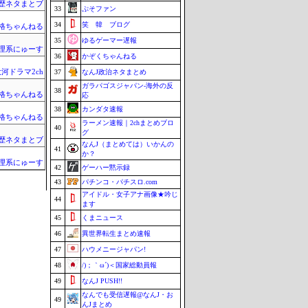
歴ネタまとブ
33
ぷそファン
34
笑 韓 ブログ
格ちゃんねる
35
ゆるゲーマー遅報
理系にゅーす
36
かぞくちゃんねる
河ドラマ2ch
37
なんJ政治ネタまとめ
ガラパゴスジャパン-海外の反
38
格ちゃんねる
応
38
カンダタ速報
格ちゃんねる
ラーメン速報｜2chまとめブロ
40
グ
歴ネタまとブ
なんJ（まとめては）いかんの
41
か？
理系にゅーす
42
ゲーハー黙示録
43
パチンコ・パチスロ.com
アイドル・女子アナ画像★吟じ
44
ます
45
くまニュース
46
異世界転生まとめ速報
47
ハウメニージャパン!
48
/)；｀ω´)＜国家総動員報
49
なんJ PUSH!!
なんでも受信遅報@なんJ・お
49
んJまとめ