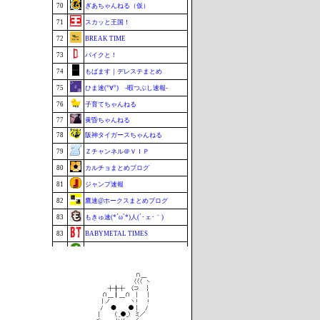
70
ぎあちゃんねる（仮）
71
スカッと王国！
72
BREAK TIME
73
バイクと！
74
もばます｜デレステまとめ
75
ひま速(°∀°) -暇つぶし速報-
76
子育てちゃんねる
77
黄昏ちゃんねる
78
阪神タイガースちゃんねる
79
Ｚチャンネル＠ＶＩＰ
80
カルチョまとめブログ
81
ジャンプ速報
82
鷹速@ホークスまとめブログ
83
もきゅ速(*´ω`*)人(´･ェ･｀)
83
BABYMETAL TIMES
83
footballnet【サッカー5chまとめ】
86
ポーランドボール 翻訳
87
VTuberNews
88
チゲ速
89
まなにゅ～