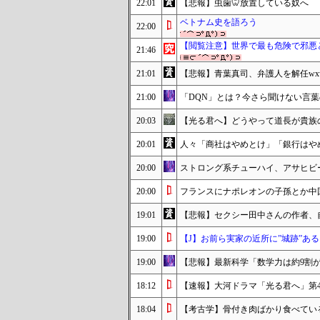
22:01
【悲報】虫歯🦷放置している奴へ
ベトナム史を語ろう
22:00
【閲覧注意】世界で最も危険で邪悪と
21:46
21:01
【悲報】青葉真司、弁護人を解任wxw
21:00
「DQN」とは？今さら聞けない言
20:03
【光る君へ】どうやって道長が貴族
20:01
人々「商社はやめとけ」「銀行はや
20:00
ストロング系チューハイ、アサヒビ
20:00
フランスにナポレオンの子孫とか中
19:01
【悲報】セクシー田中さんの作者、
19:00
【J】お前ら実家の近所に”城跡”ある
19:00
【悲報】最新科学「数学力は約9割
18:12
【速報】大河ドラマ「光る君へ」第4話
18:04
【考古学】骨付き肉ばかり食べてい