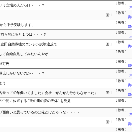
[ 教養 ]
いう立場の人だっけ・・・？
大
[ 教養 ]
画:1
資
[ 教養 ]
いから中学受験します」
資
[ 教養 ]
お前ら的にあと１つは・・・？
大
[ 教養 ]
へ 豊田自動織機のエンジン試験違反で
画:1
資
[ 教養 ]
して自給自足してみたいんやが
[ 教養 ]
3万円
資
[ 教養 ]
原氏しかいないのか・・・？
大
[ 教養 ]
...
資
[ 教養 ]
名乗って40年働いてました」会社「ぜんぜん分からなかった」
画:1
資
中間に位置する “天の川の謎の天体” を発見
[ 教養 ]
[ 教養 ]
り面白いと思っているのは俺だけだろうな・・・・
大
[ 教養 ]
画:1
資
[ 教養 ]