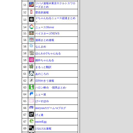
ツバメ速報＠東京ヤクルトスワロ
51
ーズまとめ
52
歴史的速報
２ちゃんねるニュース超速まとめ
53
＋
54
ニュース30over
55
ベイスターズNEWS
56
漫画まとめ速報
56
なんまめ
58
ほんわか2ちゃんねる
59
婚外ちゃんねる
60
まるっと翻訳
61
あのころの
62
日刊やきう速報
63
ハロン棒ch -競馬まとめ-
64
ふぇー速
65
げーすぽch
66
mutyunのゲーム+αブログ
67
げぇ速
67
easterEgg
69
けおけお速報