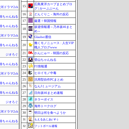
広島東洋カープまとめブロ
15
河ドラマ2ch
グ | かーぷぶーん
16
どんぐりこ - 海外の反応
格ちゃんねる
17
厳選！韓国情報
格ちゃんねる
坂道情報通～乃木坂46まと
18
め～
河ドラマ2ch
19
Glauber通信
働くモノニュース : 人生VIP
20
格ちゃんねる
職人ブログwww
21
かんにゅー - 韓国の反応
ジオろぐ
22
登山ちゃんねる
格ちゃんねる
23
F1情報通
24
ヒロイモノ中毒
河ドラマ2ch
25
汎用型自作PCまとめ
格ちゃんねる
26
なんJミュージアム
格ちゃんねる
27
日向坂46まとめ速報
28
ネラーボイス
ジオろぐ
29
海外トークログ
河ドラマ2ch
30
明日は何を食べようか
31
もえるあじあ(･∀･)
格ちゃんねる
32
フットボール速報