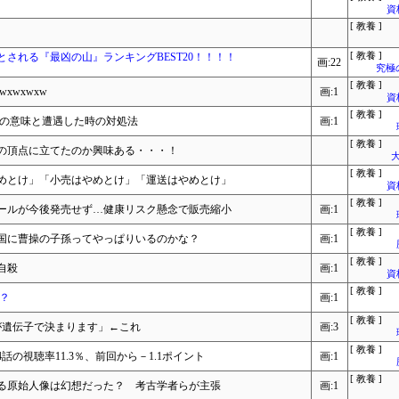
資
[ 教養 ]
される『最凶の山』ランキングBEST20！！！！
[ 教養 ]
画:22
究極
[ 教養 ]
xwxwxw
画:1
資
[ 教養 ]
葉の意味と遭遇した時の対処法
画:1
[ 教養 ]
の頂点に立てたのか興味ある・・・！
大
[ 教養 ]
めとけ」「小売はやめとけ」「運送はやめとけ」
資
[ 教養 ]
ールが今後発売せず…健康リスク懸念で販売縮小
画:1
[ 教養 ]
国に曹操の子孫ってやっぱりいるのかな？
画:1
[ 教養 ]
自殺
画:1
資
[ 教養 ]
？
画:1
[ 教養 ]
が遺伝子で決まります」←これ
画:3
[ 教養 ]
の視聴率11.3％、前回から－1.1ポイント
画:1
[ 教養 ]
る原始人像は幻想だった？ 考古学者らが主張
画:1