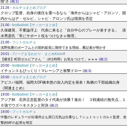
猾”さ
(画:1)
21:26
-
カルチョまとめブログ
クロップ監督、自身の後任を選べるなら「海外からはシャビ・アロンソ、国
内からはデ・ゼルビ」シャビ・アロンソ氏は憶測を否定
21:00
-
footballnet【サッカーまとめ】
久保建英、不要論浮上 代表に来ると「自分中心のプレーが多すぎる」 清
水秀彦氏「常にサポート役をつけなきゃ無理」
21:00
-
フットカルチョ
浅野拓磨のボーフムとの契約延長に期待できる理由…番記者が明かす
20:01
-
Jリーグまるわかり・まとめKickoff
【爆笑】町田ゼルビアさん「（約1時間）お気をつけて」ｗｗｗ
(画:2)
20:00
-
footballnet【サッカーまとめ】
イチョンスもびっくり！マレーシアと衝撃ドロー
(画:3)
20:00
-
カルチョまとめブログ
アビスパ福岡、福岡大DF橋本悠の加入内定を発表！鳥栖の下部組織出身
（関連まとめ）
19:00
-
footballnet【サッカーまとめ】
アジア杯 石井正忠監督のタイ代表が決勝Ｔ進出！ ３戦連続の無失点…１
６強でウズベキスタンと対決
(画:2)
19:00
-
フットカルチョ
中盤のレギュラーが出場停止も原口元気は出番なし？シュトゥットガルト監督、攻
撃的MFの起用を明言