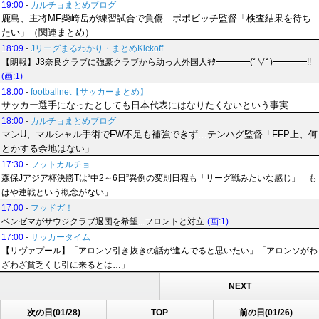
19:00
-
カルチョまとめブログ
鹿島、主将MF柴崎岳が練習試合で負傷…ポポビッチ監督「検査結果を待ち
たい」（関連まとめ）
18:09
-
Jリーグまるわかり・まとめKickoff
【朗報】J3奈良クラブに強豪クラブから助っ人外国人ｷﾀ━━━━(ﾟ∀ﾟ)━━━━!!
(画:1)
18:00
-
footballnet【サッカーまとめ】
サッカー選手になったとしても日本代表にはなりたくないという事実
18:00
-
カルチョまとめブログ
マンU、マルシャル手術でFW不足も補強できず…テンハグ監督「FFP上、何
とかする余地はない」
17:30
-
フットカルチョ
森保Jアジア杯決勝Tは“中2～6日”異例の変則日程も「リーグ戦みたいな感じ」「も
はや連戦という概念がない」
17:00
-
フッドガ！
ベンゼマがサウジクラブ退団を希望...フロントと対立
(画:1)
17:00
-
サッカータイム
【リヴァプール】「アロンソ引き抜きの話が進んでると思いたい」「アロンソがわ
ざわざ貧乏くじ引に来るとは…」
NEXT
次の日(01/28)
TOP
前の日(01/26)