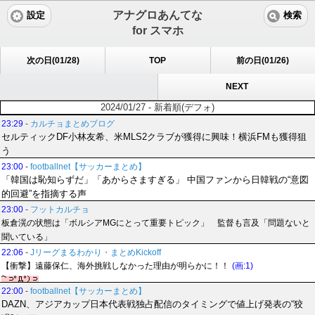
アナグロあんてな
設定
検索
for スマホ
次の日(01/28)
TOP
前の日(01/26)
NEXT
2024/01/27 - 新着順(デフォ)
23:29
-
カルチョまとめブログ
セルティックDF小林友希、米MLS2クラブが獲得に興味！横浜FMも獲得狙
う
23:00
-
footballnet【サッカーまとめ】
「韓国は恥知らずだ」「あからさますぎる」 中国ファンから日韓戦の“意図
的回避”を指摘する声
23:00
-
フットカルチョ
板倉滉の状態は「ボルシアMGにとって重要トピック」 監督も言及「問題ないと
聞いている」
22:06
-
Jリーグまるわかり・まとめKickoff
【衝撃】遠藤保仁、海外挑戦しなかった理由が明らかに！！
(画:1)
22:00
-
footballnet【サッカーまとめ】
DAZN、アジアカップ日本代表戦独占配信のタイミングで値上げ発表の“狡