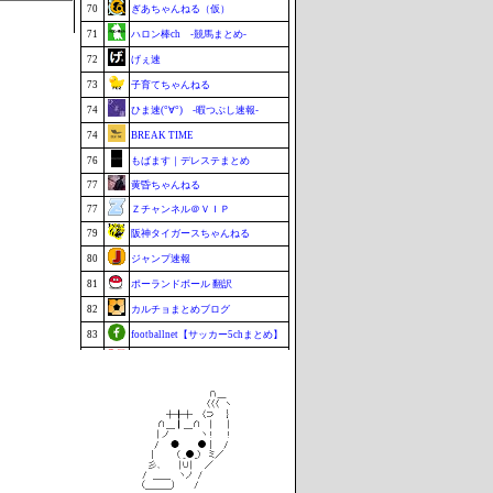
70
ぎあちゃんねる（仮）
71
ハロン棒ch -競馬まとめ-
72
げぇ速
73
子育てちゃんねる
74
ひま速(°∀°) -暇つぶし速報-
74
BREAK TIME
76
もばます｜デレステまとめ
77
黄昏ちゃんねる
77
Ｚチャンネル＠ＶＩＰ
79
阪神タイガースちゃんねる
80
ジャンプ速報
81
ポーランドボール 翻訳
82
カルチョまとめブログ
83
footballnet【サッカー5chまとめ】
84
BABYMETAL TIMES
85
まなにゅ～
86
鷹速@ホークスまとめブログ
87
もきゅ速(*´ω`*)人(´･ェ･｀)
87
チゲ速
89
VTuberNews