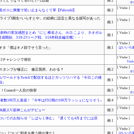
ってどうなってるのという話題
画:2
ホ
[ Vtube ]
スに興奮で笑い止まらなくて草【Palworld】
画:2
ロライブ3期生×いらすとや」の絵柄に設定と異なる描写があった
[ Vtube ]
画:1
甲子園発表時の実況感想まとめ『にじ:椎名さん、ホロ:こより、ネオポル
[ Vtube ]
画:1
成開始、3/18-23リーグ戦、3/24本戦全編3D配・・・
[ Vtube ]
オタ「僕はキメ顔でそう言った」
画:1
はいいろ速報
[ Vtube ]
2チャレンジで発狂
Vtu
[ Vtube ]
ボスタンプが修正に 修正箇所、わかる？
画:2
ホ
ワールドをTwitchで配信するほどガッツリハマる『今日この後
[ Vtube ]
画:1
信』
[ Vtube ]
Council一人目の快挙
画:5
ホ
[ Vtube ]
数100万人達成！『今年はEN2期の100万ラッシュになりそう』
画:4
[ Vtube ]
ん加入&新人V.巫神こんがデビュー
画:3
ついてのお知らせ『しばらく休む』『遅くても4月までには戻
[ Vtube ]
画:1
[ Vtube ]
たい《ついに戦友を救う時が来た》
画:1
はいいろ速報