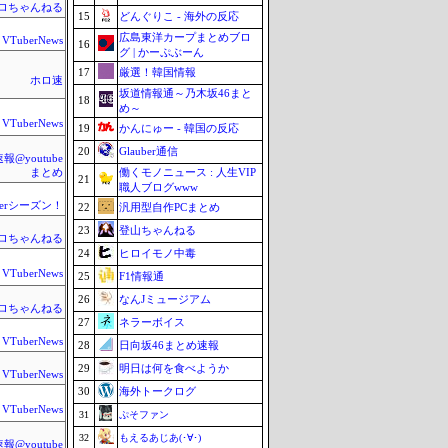
ロちゃんねる
15
どんぐりこ - 海外の反応
広島東洋カープまとめブロ
VTuberNews
16
グ | かーぷぶーん
17
厳選！韓国情報
ホロ速
坂道情報通～乃木坂46まと
18
め～
VTuberNews
19
かんにゅー - 韓国の反応
20
Glauber通信
@youtube
働くモノニュース : 人生VIP
まとめ
21
職人ブログwww
berシーズン！
22
汎用型自作PCまとめ
23
登山ちゃんねる
ロちゃんねる
24
ヒロイモノ中毒
VTuberNews
25
F1情報通
26
なんJミュージアム
ロちゃんねる
27
ネラーボイス
VTuberNews
28
日向坂46まとめ速報
29
明日は何を食べようか
VTuberNews
30
海外トークログ
VTuberNews
31
ぷそファン
32
もえるあじあ(･∀･)
@youtube