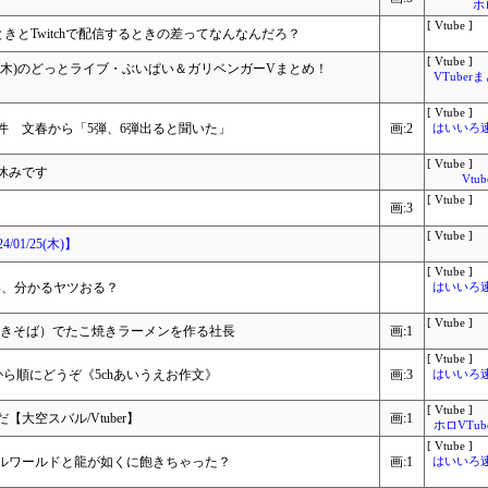
ホ
[ Vtube ]
ときとTwitchで配信するときの差ってなんなんだろ？
[ Vtube ]
25日(木)のどっとライブ・ぶいぱい＆ガリベンガーVまとめ！
VTube
[ Vtube ]
件 文春から「5弾、6弾出ると聞いた」
画:2
はいいろ速報
[ Vtube ]
休みです
Vtu
[ Vtube ]
画:3
[ Vtube ]
01/25(木)】
[ Vtube ]
い、分かるヤツおる？
はいいろ速報
[ Vtube ]
（焼きそば）でたこ焼きラーメンを作る社長
画:1
[ Vtube ]
ら順にどうぞ《5chあいうえお作文》
画:3
はいいろ速報
[ Vtube ]
大空スバル/Vtuber】
画:1
ホロVTu
[ Vtube ]
ルワールドと龍が如くに飽きちゃった？
画:1
はいいろ速報