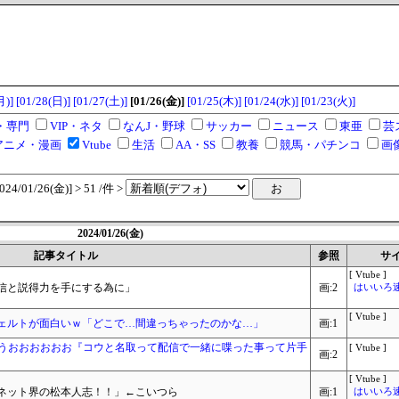
月)]
[01/28(日)]
[01/27(土)]
[01/26(金)]
[01/25(木)]
[01/24(水)]
[01/23(火)]
・専門
VIP・ネタ
なんJ・野球
サッカー
ニュース
東亜
芸
アニメ・漫画
Vtube
生活
AA・SS
教養
競馬・パチンコ
画
/01/26(金)] > 51 /件 >
2024/01/26(金)
記事タイトル
参照
サ
[ Vtube ]
信と説得力を手にする為に」
画:2
はいいろ速報
[ Vtube ]
ェルトが面白いｗ「どこで…間違っちゃったのかな…」
画:1
案件うおおおおおお『コウと名取って配信で一緒に喋った事って片手
[ Vtube ]
画:2
[ Vtube ]
ネット界の松本人志！！」←こいつら
画:1
はいいろ速報