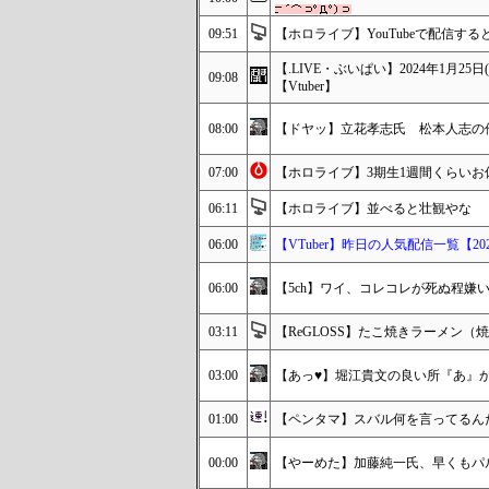
09:51
【ホロライブ】YouTubeで配信する
【.LIVE・ぶいぱい】2024年1月
09:08
【Vtuber】
08:00
【ドヤッ】立花孝志氏 松本人志の
07:00
【ホロライブ】3期生1週間くらいお
06:11
【ホロライブ】並べると壮観やな
06:00
【VTuber】昨日の人気配信一覧【2024/
06:00
【5ch】ワイ、コレコレが死ぬ程嫌
03:11
【ReGLOSS】たこ焼きラーメン
03:00
【あっ♥】堀江貴文の良い所『あ』か
01:00
【ペンタマ】スバル何を言ってるんだ【
00:00
【やーめた】加藤純一氏、早くもパ