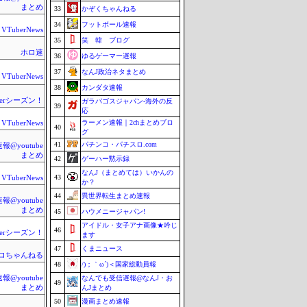
まとめ
33
かぞくちゃんねる
34
フットボール速報
VTuberNews
35
笑 韓 ブログ
ホロ速
36
ゆるゲーマー遅報
37
なんJ政治ネタまとめ
VTuberNews
38
カンダタ速報
berシーズン！
ガラパゴスジャパン-海外の反
39
応
ラーメン速報｜2chまとめブロ
VTuberNews
40
グ
41
パチンコ・パチスロ.com
@youtube
まとめ
42
ゲーハー黙示録
なんJ（まとめては）いかんの
43
VTuberNews
か？
44
異世界転生まとめ速報
@youtube
まとめ
45
ハウメニージャパン!
アイドル・女子アナ画像★吟じ
46
berシーズン！
ます
47
くまニュース
ロちゃんねる
48
/)；｀ω´)＜国家総動員報
@youtube
なんでも受信遅報@なんJ・お
49
まとめ
んJまとめ
50
漫画まとめ速報