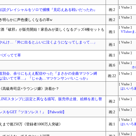
[ Vtube ]
伝説グレイシャルをソロで捕獲『見応えある戦いだったわ』
画:2
[ Vtube ]
き明らかに声色優しくなるの草w
画:2
[ Vtube ]
日本酒『破邪』が販売開始！家呑みが楽しくなるグッズ4種セットも
画:1
VTube
やんけ…「外に出るとふいに泣くようになってしまって…」
[ Vtube ]
画:1
[ Vtube ]
にバズってて草
画:1
[ Vtube ]
画:6
ホ
送別会、余りにもええ配信やった『まさかの全曲マツケン縛
[ Vtube ]
画:22
な泣いてて草…』『じゃあ…マツケンサンバいこっか』
[ Vtube ]
《高級寿司店×ラウンジ嬢》決着か？
はいいろ速報
LINEスタンプに設定と異なる描写。販売停止後、絵柄を差し替
[ Vtube ]
画:2
[ Vtube ]
をGET『ツヨソレス！』【Palworld】
画:2
[ Vtube ]
で後250万《登録者1000万人突破》
画:1
はいいろ速報
[ Vtube ]