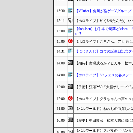
15:30
【VTuber】角川が格ゲーVグループ
15:11
【ホロライブ】如く8出たんだな や
【thek4sen】お手本で葛葉とk4
15:00
か？
15:00
【ホロライブ】ころさん、アカギに
14:31
【にじさんじ】コウの誕生日記念グ
14:00
【期待】実現成るか？ヒカル、松本
14:00
【ホロライブ】5thフェスの各ステ
12:00
【手術】江頭2:50「大腸ポリープ
12:00
【ホロライブ】グラちゃんの声久々
11:00
【パルワールド】ねねちの虫探しパ
10:00
【歴史】中田敦彦、松本人志に暗に
【パルワールド】スバルの『ペンタ
10:00