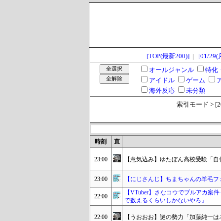
[TOP(最新200)]
|
[01/29(
オールジャンル
特化
アイドル
ゲーム
海外反応
未分類
索引モード > [2024
時刻
直
23:00
【意気込み】ゆたぼん高校受験「自
23:00
【にじさんじ】ちまちゃんの羊毛フ
【VTuber】さなコウでブルアカ
22:00
で数えるくらいしかないやろ』
22:00
【うおおお】謎の勢力「加藤純一は