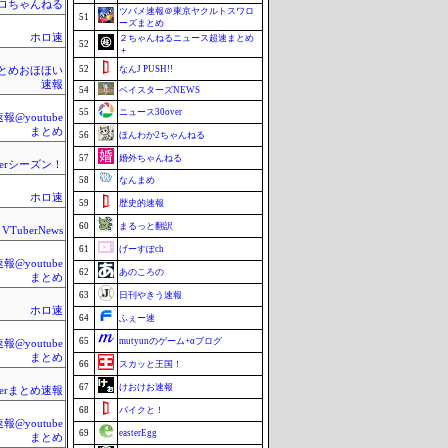
ロちゃんねる
ツバメ速報＠東京ヤクルトスワロ
51
ーズまとめ
ホロ速
２ちゃんねるニュース超速まとめ
52
＋
52
なんJ PUSH!!
rまとめおほほい
速報
54
ベイスターズNEWS
55
ニュース30over
@youtube
まとめ
56
ほんわか2ちゃんねる
57
婚外ちゃんねる
berシーズン！
58
なんまめ
ホロ速
59
歴史的速報
60
まるっと翻訳
VTuberNews
61
げーすぽch
@youtube
62
あのころの
まとめ
63
日刊やきう速報
ホロ速
64
ふぇー速
65
mutyunのゲーム+αブログ
@youtube
まとめ
66
スカッと王国！
67
けおけお速報
berまとめ速報
68
バイクと！
@youtube
69
easterEgg
まとめ