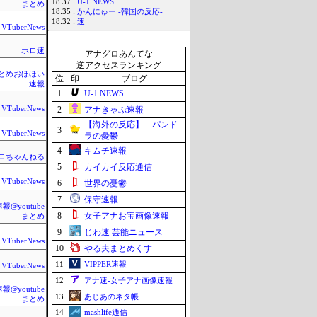
18:37 :
U-1 NEWS
まとめ
18:35 :
かんにゅー -韓国の反応-
18:32 :
速
VTuberNews
ホロ速
アナグロあんてな
逆アクセスランキング
rまとめおほほい
位
印
ブログ
速報
1
U-1 NEWS.
VTuberNews
2
アナきゃぷ速報
【海外の反応】 パンド
3
VTuberNews
ラの憂鬱
4
キムチ速報
ロちゃんねる
5
カイカイ反応通信
VTuberNews
6
世界の憂鬱
7
保守速報
@youtube
8
女子アナお宝画像速報
まとめ
9
じわ速 芸能ニュース
VTuberNews
10
やる夫まとめくす
11
VIPPER速報
VTuberNews
12
アナ速‐女子アナ画像速報
@youtube
13
あじあのネタ帳
まとめ
14
mashlife通信