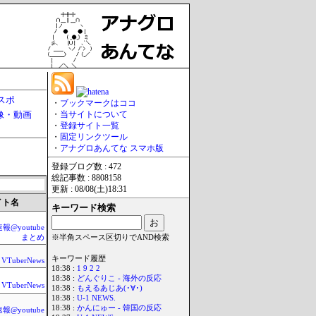
スポ
・
ブックマークはココ
像・動画
・
当サイトについて
・
登録サイト一覧
・
固定リンクツール
・
アナグロあんてな スマホ版
登録ブログ数 : 472
総記事数 : 8808158
更新 : 08/08(土)18:31
イト名
キーワード検索
@youtube
まとめ
※半角スペース区切りでAND検索
キーワード履歴
VTuberNews
18:38 :
1 9 2 2
18:38 :
どんぐりこ - 海外の反応
VTuberNews
18:38 :
もえるあじあ(･∀･)
18:38 :
U-1 NEWS.
18:38 :
かんにゅー - 韓国の反応
@youtube