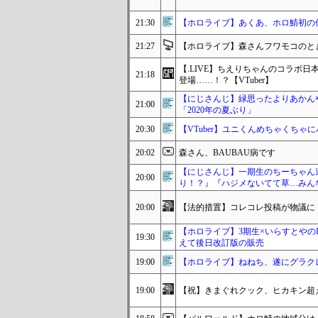
21:30
【ホロライブ】あくあ、ホロ鯖初の
21:27
【ホロライブ】森さんフワモコのと
【.LIVE】ちえりちゃんのコラボ
21:18
登場……！？【VTuber】
【にじさんじ】緑思ったよりあかん
21:00
「2020年の夏ぶり」
20:30
【VTuber】ユニくんめちゃくちゃ
20:02
森さん、BAUBAU病です
【にじさんじ】一期生のちーちゃん
20:00
り！？』『ハジメないてて草…みん
20:00
【法的措置】コレコレ投稿が物議に
【ホロライブ】3期生×いらすとやの
19:30
えて後日改訂版の販売
19:00
【ホロライブ】ねねち、遂にグラクレス
19:00
【祝】きまぐれクック、ヒカキン超えま