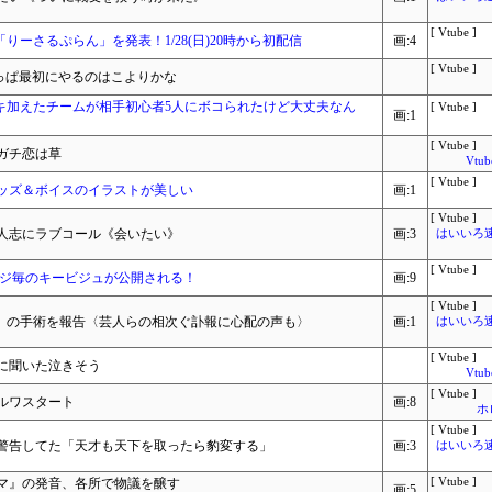
[ Vtube ]
「りーさるぷらん」を発表！1/28(日)20時から初配信
画:4
[ Vtube ]
っぱ最初にやるのはこよりかな
senニキ加えたチームが相手初心者5人にボコられたけど大丈夫なん
[ Vtube ]
画:1
[ Vtube ]
ガチ恋は草
Vtu
[ Vtube ]
ッズ＆ボイスのイラストが美しい
画:1
[ Vtube ]
人志にラブコール《会いたい》
画:3
はいいろ速報
[ Vtube ]
ージ毎のキービジュが公開される！
画:9
[ Vtube ]
×2」の手術を報告〈芸人らの相次ぐ訃報に心配の声も〉
画:1
はいいろ速報
[ Vtube ]
に聞いた泣きそう
Vtu
[ Vtube ]
ルワスタート
画:8
ホ
[ Vtube ]
警告してた「天才も天下を取ったら豹変する」
画:3
はいいろ速報
マ』の発音、各所で物議を醸す
[ Vtube ]
画:5