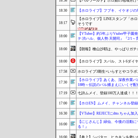
18:58
【パルワールド】ホロ鯖の地域分け
18:30
【ホロライブ】フブキ、イケオジの塔ボ
【ホロライブ】LINEスタンプ「ホ
18:17
そうです
【VTuber】約5年ぶりVtuber
18:00
テ:渋ハル、個人勢:天開司』『2/1～育
18:00
【朗報】檜山沙耶は、やっぱりガチ
18:00
【ホロライブ】スバル、スト6ダイヤ
17:58
ホロライブ3期生×いらすとやコラ
【ホロライブ】あくあ、深夜作業パル
17:30
18時～伝説のパル捕まえにいくぞ配
17:19
七詩ムメイ、登録100万人達成！！！！
17:00
【ホロEN】ムメイ、チャンネル登録者
16:30
【VTuber】REJECTにdtto.ちゃ
【にじさんじ】緑仙、今後の活動に
16:00
る！』
16:00
【参上】シバター、ヒカキンを救い