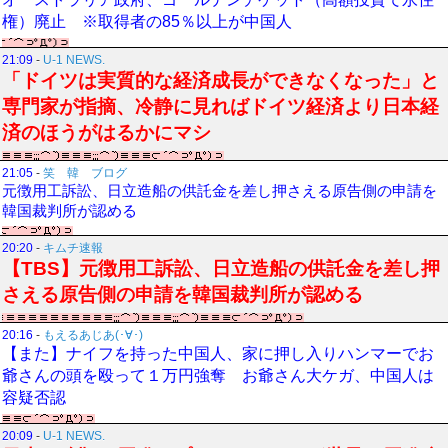
権）廃止 ※取得者の85％以上が中国人
21:09
-
U-1 NEWS.
「ドイツは実質的な経済成長ができなくなった」と
専門家が指摘、冷静に見ればドイツ経済より日本経
済のほうがはるかにマシ
21:05
-
笑 韓 ブログ
元徴用工訴訟、日立造船の供託金を差し押さえる原告側の申請を
韓国裁判所が認める
20:20
-
キムチ速報
【TBS】元徴用工訴訟、日立造船の供託金を差し押
さえる原告側の申請を韓国裁判所が認める
20:16
-
もえるあじあ(･∀･)
【また】ナイフを持った中国人、家に押し入りハンマーでお
爺さんの頭を殴って１万円強奪 お爺さん大ケガ、中国人は
容疑否認
20:09
-
U-1 NEWS.