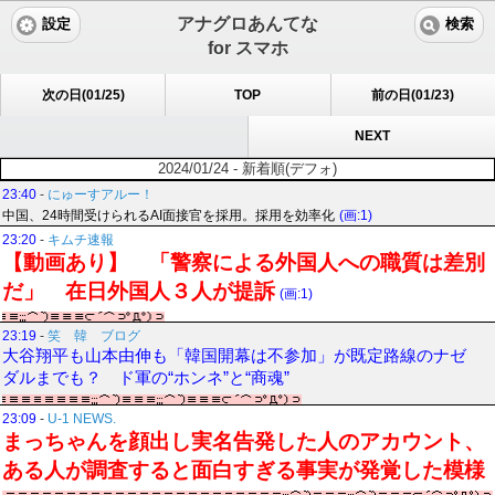
アナグロあんてな
設定
検索
for スマホ
次の日(01/25)
TOP
前の日(01/23)
NEXT
2024/01/24 - 新着順(デフォ)
23:40
-
にゅーすアルー！
中国、24時間受けられるAI面接官を採用。採用を効率化
(画:1)
23:20
-
キムチ速報
【動画あり】 「警察による外国人への職質は差別
だ」 在日外国人３人が提訴
(画:1)
23:19
-
笑 韓 ブログ
大谷翔平も山本由伸も「韓国開幕は不参加」が既定路線のナゼ
ダルまでも？ ド軍の“ホンネ”と“商魂”
23:09
-
U-1 NEWS.
まっちゃんを顔出し実名告発した人のアカウント、
ある人が調査すると面白すぎる事実が発覚した模様