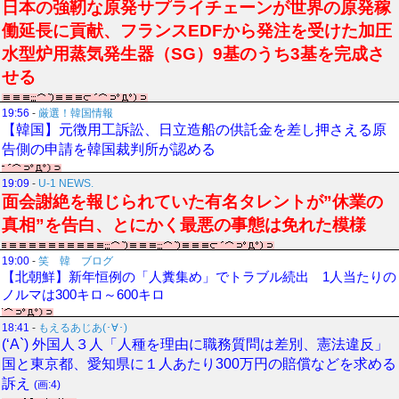
日本の強靭な原発サプライチェーンが世界の原発稼
働延長に貢献、フランスEDFから発注を受けた加圧
水型炉用蒸気発生器（SG）9基のうち3基を完成さ
せる
19:56
-
厳選！韓国情報
【韓国】元徴用工訴訟、日立造船の供託金を差し押さえる原
告側の申請を韓国裁判所が認める
19:09
-
U-1 NEWS.
面会謝絶を報じられていた有名タレントが”休業の
真相”を告白、とにかく最悪の事態は免れた模様
19:00
-
笑 韓 ブログ
【北朝鮮】新年恒例の「人糞集め」でトラブル続出 1人当たりの
ノルマは300キロ～600キロ
18:41
-
もえるあじあ(･∀･)
(‘A`) 外国人３人「人種を理由に職務質問は差別、憲法違反」
国と東京都、愛知県に１人あたり300万円の賠償などを求める
訴え
(画:4)