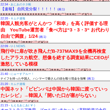
22:34
-
あじあのネタ帳
【速報】 自民党分裂！！！！！
(画:1)
22:20
-
キムチ速報
韓国人観光客がとんかつ「和幸」を高く評価する理
由 YouTube運営者「食べ方は“3・3・3“ お代わり
自由で満腹」1/24
(画:1)
22:09
-
U-1 NEWS.
飛行中に扉が吹き飛んだB-737MAX9を全機再検査
したアラスカ航空、想像を絶する調査結果にCEOが
激怒している模様
21:40
-
にゅーすアルー！
ナイフを持った中国人、ハンマーで爺さんの頭を殴り現金を強奪
(画:1)
21:20
-
キムチ速報
中国ネット「ビビンバは中国から韓国に渡っていっ
たレシピ」→韓国人「開いた口が塞がらない」
21:15
-
もえるあじあ(･∀･)
オーストラリア政府、ゴールデンチケット（高額投資で永住