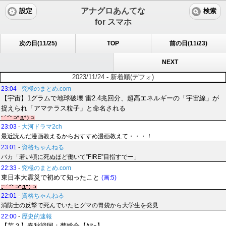
アナグロあんてな
設定
検索
for スマホ
次の日(11/25)
TOP
前の日(11/23)
NEXT
2023/11/24 - 新着順(デフォ)
23:04
-
究極のまとめ.com
【宇宙】1グラムで地球破壊 雷2.4兆回分、超高エネルギーの「宇宙線」が
捉えられ「アマテラス粒子」と命名される
23:03
-
大河ドラマ2ch
最近読んだ漫画教えるからおすすめ漫画教えて・・・！
23:01
-
資格ちゃんねる
バカ「若い頃に死ぬほど働いて”FIRE”目指すでー」
22:33
-
究極のまとめ.com
東日本大震災で初めて知ったこと
(画:5)
22:01
-
資格ちゃんねる
消防士の反撃で死んでいたヒグマの胃袋から大学生を発見
22:00
-
歴史的速報
【芋？】春秋戦国：楚総合【ｸﾏｰ】