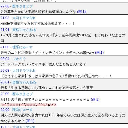
22:00
-
歴ネタまとブ
足利尊氏とかの太平記の時代も結構面白いんだな
(画:1)
21:03
-
大河ドラマ2ch
kindle本棚晒すからおすすめ漫画教えて・・・！
21:01
-
資格ちゃんねる
1～9月に生まれた赤ちゃん56万9千人。前年同期比5.0％減 もう終わりだよこの
国
21:00
-
理系にゅーす
最強のニキビ治療薬「イソトレチノイン」を使った結果www
(画:1)
20:04
-
ジオろぐ
アードベックというウイスキー飲んだことある人いる？
20:03
-
大河ドラマ2ch
【どうする家康】やっぱり家康の息子で1番優れてたの秀忠やわ・・・！
20:01
-
資格ちゃんねる
若者「生きる意味ないし死ぬ」←これが過去最高という事実
20:00
-
歴ネタまとブ
たけしの「首」観てきたｗｗｗｗｗｗｗｗｗｗｗｗｗｗｗ
(画:1)
20:00
-
理系にゅーす
例えば人間が必死で努力すれば1000年後くらいには羽が生えて空を飛べるように
進化するんか？
(画:1)
19:03
-
大河ドラマ2ch