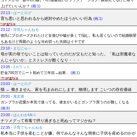
コトメから『新中2の娘』への進級祝いがファンデーション...娘喜んでるけど取り
上げていいんか？
(画:1)
23:13
-
はーとログ
育ち悪いと思われるから絶対やめたほうがいい行為
(画:1)
23:12
-
浮気ちゃんねる
彼氏にプロポーズされたけど女遊びや嘘が多くて悩む。私も若くないので結婚願望
もあるけど両親のような冷め切った夫婦はイヤです
23:10
-
まなにゅ～
母が実の母でないことは知っていたのだが父もだと知った。「私は邪魔者な
んじゃないか」とストレスが酷くなり・・・
23:05
-
2カラット
貯金700万でニート初めて三年目→結果…
(画:1)
23:03
-
はーとログ
猫 ← 働きません、家を毛まみれにします、物壊します こいつの存在価値
23:01
-
鬼女速
ガンプラか恋愛か本気で迷ってる。彼女がいるとガンプラ買うのが難しくなる
(画:8)
23:00
-
ほんわかMkⅡ
ナツメグって有毒で摂り過ぎると死ぬってマジかね？
22:35
-
子育てちゃんねる
私本当に子供を産むことが嫌。何でみんなそんな簡単に子供を産めるのかが