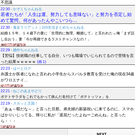
不思議
22:30
-
かぞくちゃんねる
若者たちが「人生は運、努力しても意味ない」と努力を否定し始
めて驚愕。何があったんやこいつら…
22:30
-
鬼女ラリアット｜2ch生活まとめちゃんねる
結婚１５年、１４歳下の妻に「生理的に無理。離婚して」と言われた→俺「まず話
し合おう」妻「今が再婚できるラストチャンスなの！」
22:29
-
婚外ちゃんねる
【苦悩】技術職の仕事してる自分、いつも職場でいじられてるので苦情を言
った結果ｗｗｗｗｗ
(画:1)
22:23
-
はーとログ
弁護士か医者になれと言われ小学生からスパルタ教育を受けた俺の現在34歳
がワロエナイ…
22:21
-
ねこのあまやどり
ポテトサラダをこれでもかって挟んだ名付けて「ポテトッツォ」を
22:19
-
スカッと王国！
「あぁ～暇だな～」と言った旦那。弟夫婦の新築祝いに来てるのに、スマホ
ばかりいじってる。帰りに私が「退屈だったよねーごめんね」と言った
ら・・・
NEXT