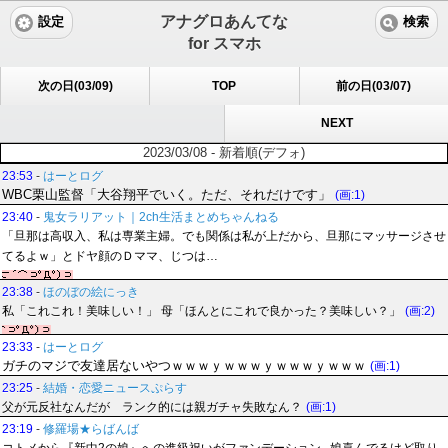
アナグロあんてな
設定
検索
for スマホ
次の日(03/09)
TOP
前の日(03/07)
NEXT
2023/03/08 - 新着順(デフォ)
23:53
-
はーとログ
WBC栗山監督「大谷翔平でいく。ただ、それだけです」
(画:1)
23:40
-
鬼女ラリアット｜2ch生活まとめちゃんねる
「旦那は高収入、私は専業主婦。でも関係は私が上だから、旦那にマッサージさせ
てるよｗ」とドヤ顔のＤママ、じつは…
23:38
-
ほのぼの絵にっき
私「これこれ！美味しい！」 母「ほんとにこれで良かった？美味しい？」
(画:2)
23:33
-
はーとログ
ガチのマジで友達居ないやつｗｗｗｙｗｗｗｙｗｗｗｙｗｗｗ
(画:1)
23:25
-
結婚・恋愛ニュースぷらす
父が元反社なんだが ランク的には親ガチャ失敗なん？
(画:1)
23:19
-
修羅場★らばんば