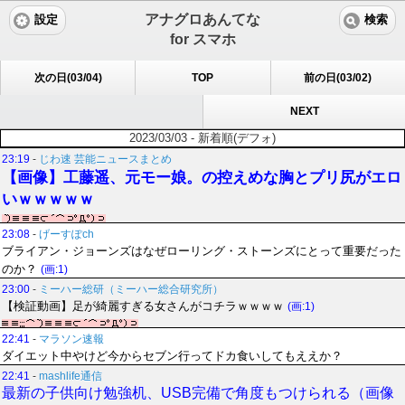
アナグロあんてな
設定
検索
for スマホ
次の日(03/04)
TOP
前の日(03/02)
NEXT
2023/03/03 - 新着順(デフォ)
23:19
-
じわ速 芸能ニュースまとめ
【画像】工藤遥、元モー娘。の控えめな胸とプリ尻がエロ
いｗｗｗｗｗ
23:08
-
げーすぽch
ブライアン・ジョーンズはなぜローリング・ストーンズにとって重要だった
のか？
(画:1)
23:00
-
ミーハー総研（ミーハー総合研究所）
【検証動画】足が綺麗すぎる女さんがコチラｗｗｗｗ
(画:1)
22:41
-
マラソン速報
ダイエット中やけど今からセブン行ってドカ食いしてもええか？
22:41
-
mashlife通信
最新の子供向け勉強机、USB完備で角度もつけられる（画像