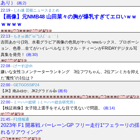
あり）
(画:2)
22:19
-
じわ速 芸能ニュースまとめ
【画像】元NMB48 山田菜々の胸が爆乳すぎてエロいｗｗ
ｗｗｗｗ
22:13
-
もきゅ速(*´ω`*)人(´･ェ･｀)
吉田あかり(19)、水着グラビア画像の色気がヤバいwwルックス、プロポーシ
ョン、色香…全てがハイレベルなミラクル・ティーンがFRIDAYデジタル写
真集を発売！
(画:30)
22:08
-
げーすぽch
嫌いな女性コメンテーターランキング 3位フワちゃん、2位アンミカを抑え
た“魔性”の1位は？
22:00
-
GETGOSSIP24
【JK】南みゆか、JK2グラドル👍
(画:6)
22:00
-
ミーハー総研（ミーハー総合研究所）
【検証画像】女子陸上選手をそんな目で見ないで問題。
(画:14)
21:45
-
F1情報通
2023年 F1 開幕戦 バーレーンGP フリー走行1“フェラーリの揺
れるリアウィング”