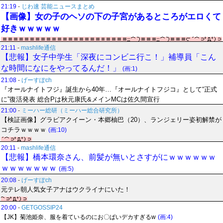
21:19
-
じわ速 芸能ニュースまとめ
【画像】女の子のヘソの下の子宮があるところがエロくて
好きｗｗｗｗｗ
21:11
-
mashlife通信
【悲報】女子中学生「深夜にコンビニ行こ！」補導員「こん
な時間になにをやってるんだ！」
(画:1)
21:08
-
げーすぽch
『オールナイトフジ』誕生から40年…『オールナイトフジコ』として“正式
に”復活発表 総合Pは秋元康氏&メインMCは佐久間宣行
21:00
-
ミーハー総研（ミーハー総合研究所）
【検証画像】グラビアクイーン・本郷柚巴（20）、ランジェリー姿初解禁が
コチラｗｗｗｗ
(画:10)
20:11
-
mashlife通信
【悲報】橋本環奈さん、前髪が無いとさすがにｗｗｗｗｗｗ
ｗｗｗｗｗｗｗ
(画:5)
20:08
-
げーすぽch
元テレ朝人気女子アナはウクライナにいた！
20:00
-
GETGOSSIP24
【JK】菊池姫奈、服を着ているのにお〇ぱいデカすぎるw
(画:4)