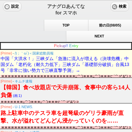
アナグロあんてな
設定
検索
for スマホ
TOP
前の日(08/05)
NEXT
P
i
c
k
u
p
!
!
E
n
t
r
y
[Prime]
-
/)；｀ω´)＜国家総動員報
中国「大洪水！」三峡ダム「急激に流入が増える（決壊危機」中
国ダム「老朽化（耐久力低下」三峡ダム「基礎部分破損」台風13
号「非常に強い勢力で三峡直撃予測」→
[Prime]
-
キムチ速報
【韓国】食べ放題店で天井崩落、食事中の客ら14人
負傷
(画:1)
[Prime]
-
U-1 NEWS.
路上駐車中のテスラ車を超弩級のゲリラ豪雨が直
撃、水が溢れてどんどん浸かっていくのを……