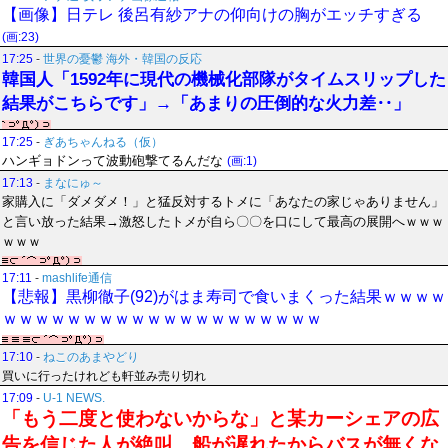
【画像】日テレ 後呂有紗アナの仰向けの胸がエッチすぎる
(画:23)
17:25
-
世界の憂鬱 海外・韓国の反応
韓国人「1592年に現代の機械化部隊がタイムスリップした
結果がこちらです」→「あまりの圧倒的な火力差‥」
17:25
-
ぎあちゃんねる（仮）
ハンギョドンって波動砲撃てるんだな
(画:1)
17:13
-
まなにゅ～
家購入に「ダメダメ！」と猛反対するトメに「あなたの家じゃありません」
と言い放った結果→激怒したトメが自ら〇〇を口にして最高の展開へｗｗｗ
ｗｗｗ
17:11
-
mashlife通信
【悲報】黒柳徹子(92)がはま寿司で食いまくった結果ｗｗｗｗ
ｗｗｗｗｗｗｗｗｗｗｗｗｗｗｗｗｗｗｗｗ
17:10
-
ねこのあまやどり
買いに行ったけれども軒並み売り切れ
17:09
-
U-1 NEWS.
「もう二度と使わないからな」と某カーシェアの広
告を信じた人が絶叫、船が遅れたからバスが無くな