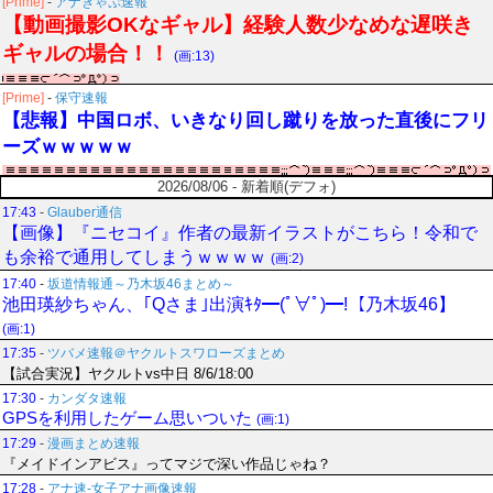
[Prime]
-
アナきゃぷ速報
【動画撮影OKなギャル】経験人数少なめな遅咲き
ギャルの場合！！
(画:13)
[Prime]
-
保守速報
【悲報】中国ロボ、いきなり回し蹴りを放った直後にフリ
ーズｗｗｗｗｗ
2026/08/06 - 新着順(デフォ)
17:43
-
Glauber通信
【画像】『ニセコイ』作者の最新イラストがこちら！令和で
も余裕で通用してしまうｗｗｗｗ
(画:2)
17:40
-
坂道情報通～乃木坂46まとめ～
池田瑛紗ちゃん、｢Qさま｣出演ｷﾀ━(ﾟ∀ﾟ)━!【乃木坂46】
(画:1)
17:35
-
ツバメ速報＠ヤクルトスワローズまとめ
【試合実況】ヤクルトvs中日 8/6/18:00
17:30
-
カンダタ速報
GPSを利用したゲーム思いついた
(画:1)
17:29
-
漫画まとめ速報
『メイドインアビス』ってマジで深い作品じゃね？
17:28
-
アナ速‐女子アナ画像速報