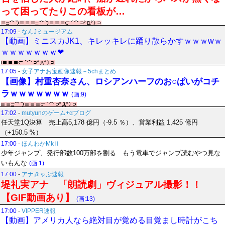
って困ってたりこの看板が…
17:09
-
なんJミュージアム
【動画】ミニスカJK1、キレッキレに踊り散らかすｗｗｗwｗ
ｗｗｗｗｗｗｗ❤
17:05
-
女子アナお宝画像速報－5chまとめ
【画像】村重杏奈さん、ロシアンハーフのお○ぱいがコチ
ラｗｗｗｗｗｗｗ
(画:9)
17:02
-
mutyunのゲーム+αブログ
任天堂1Q決算 売上高5,178 億円（-9.5 ％）、営業利益 1,425 億円
（+150.5 %）
17:00
-
ほんわかMkⅡ
少年ジャンプ、発行部数100万部を割る もう電車でジャンプ読むやつ見な
いもんな
(画:1)
17:00
-
アナきゃぷ速報
堤礼実アナ 「朗読劇」ヴィジュアル撮影！！
【GIF動画あり】
(画:13)
17:00
-
VIPPER速報
【動画】アメリカ人なら絶対目が覚める目覚まし時計がこち