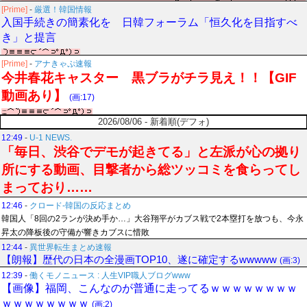
[Prime]
-
厳選！韓国情報
入国手続きの簡素化を 日韓フォーラム「恒久化を目指すべ
き」と提言
[Prime]
-
アナきゃぷ速報
今井春花キャスター 黒ブラがチラ見え！！【GIF
動画あり】
(画:17)
2026/08/06 - 新着順(デフォ)
12:49
-
U-1 NEWS.
「毎日、渋谷でデモが起きてる」と左派が心の拠り
所にする動画、目撃者から総ツッコミを食らってし
まっており……
12:46
-
クロード-韓国の反応まとめ
韓国人「8回の2ランが決め手か…」大谷翔平がカブス戦で2本塁打を放つも、今永
昇太の降板後の守備が響きカブスに惜敗
12:44
-
異世界転生まとめ速報
【朗報】歴代の日本の全漫画TOP10、遂に確定するwwwww
(画:3)
12:39
-
働くモノニュース : 人生VIP職人ブログwww
【画像】福岡、こんなのが普通に走ってるｗｗｗｗｗｗｗｗ
ｗｗｗｗｗｗｗｗ
(画:2)