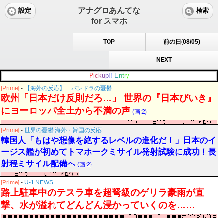
アナグロあんてな
設定
検索
for スマホ
TOP
前の日(08/05)
NEXT
P
i
c
k
u
p
!
!
E
n
t
r
y
[Prime]
-
【海外の反応】 パンドラの憂鬱
欧州「日本だけ反則だろ…」 世界の『日本びいき』
にヨーロッパ全土から不満の声
(画:2)
[Prime]
-
世界の憂鬱 海外・韓国の反応
韓国人「もはや想像を絶するレベルの進化だ！」日本のイ
ージス艦が初めてトマホークミサイル発射試験に成功！長
射程ミサイル配備へ
(画:2)
[Prime]
-
U-1 NEWS.
路上駐車中のテスラ車を超弩級のゲリラ豪雨が直
撃、水が溢れてどんどん浸かっていくのを……