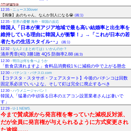
12:35
-
ニュース30over
【画像】あのちゃん、なんか別人になる😭
(画:1)
12:35
-
世界の憂鬱 海外・韓国の反応
韓国人「日本が東アジア地域で最も高い結婚率と出生率を
維持している理由に韓国人が衝撃！」→「これが日本の若
者たちの生活スタイル‥」
(画:1)
12:32
-
なんJ（まとめては）いかんのか？
涌井秀章(40) 3勝1敗 4QS 防御率2.88
(画:3)
12:30
-
明日は何を食べようか
「飲食店潰れますよ」食料品消費税1％に減税の中で上がる懸念
12:30
-
パチンコ・パチスロ.com
【コテスタ・スタサポ・フェアスタート】今後のパチンコは回数
固定系必須でいいよな。そして釘は完全に廃止するべき
12:30
-
ハウメニージャパン！
韓国人「猛暑の中頑張る日本のエアコン設置業者さんは凄いで
す」
12:29
-
U-1 NEWS.
今まで賛成派から発言権を奪っていた減税反対派、
だが全員に発言権が与えられるように方式変更され
た途端……