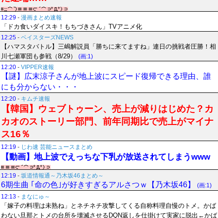
12:29
-
漫画まとめ速報
「ドカ食いダイスキ！もちづきさん」TVアニメ化
12:25
-
ベイスターズNEWS
【ハマスタバトル】三嶋解説員「勝ちに来てますね」連日の挑戦者圧勝！相
川七瀬軍団も参戦（8/29）
(画:1)
12:20
-
VIPPER速報
【謎】広末涼子さんが地上波にスピード復帰できる理由、誰
にも分からない・・・
12:20
-
キムチ速報
【韓国】ウェブトゥーン、売上が減りはじめた？カ
カオのストーリー部門、前年同期比で売上がマイナ
ス16％
12:19
-
じわ速 芸能ニュースまとめ
【動画】地上波でえっちな下乳が放送されてしまうwww
12:19
-
坂道情報通～乃木坂46まとめ～
6期生曲 ｢命の色｣が好きすぎるアルさつｗ【乃木坂46】
(画:1)
12:13
-
まなにゅ～
「嫁子の料理は未熟ね」とネチネチ攻撃してくる自称料理自慢のトメ。かば
わない旦那とトメの台所を壊滅させるDQN返しを仕掛けて実家に脱出←かば